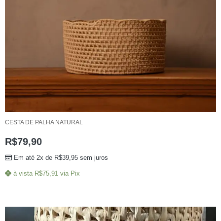
CESTA DE PALHA NATURAL
R$
79,90
Em até 2x de
R$
39,95
sem juros
à vista
R$
75,91
via Pix