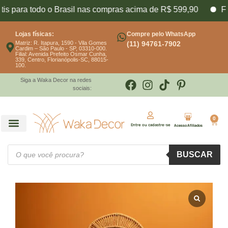
ara todo o Brasil nas compras acima de R$ 599,90
Frete f
Lojas físicas:
Compre pelo WhatsApp
Matriz: R. Itapura, 1590 - Vila Gomes
(11) 94761-7902
Cardim – São Paulo - SP, 03310-000.
Filial: Avenida Prefeito Osmar Cunha,
339, Centro, Florianópolis-SC, 88015-
100.
Siga a Waka Decor na redes
sociais:
0
Entre ou cadastre-se
Acesso Afiliados
BUSCAR