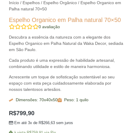
Início
/
Espelhos
/
Espelho Orgânico
/ Espelho Organico em
Palha natural 70×50
Espelho Organico em Palha natural 70×50
0
avaliação
Descubra a essência da natureza com a elegante dos
Espelho Organico em Palha Natural da Waka Decor, sediada
em São Paulo.
Cada produto é uma expressão de habilidade artesanal,
combinando utilidade e estilo de maneira harmoniosa.
Acrescente um toque de sofisticação sustentável ao seu
espaço com esta peça cuidadosamente elaborada por
nossos talentosos artesãos.
Dimensões: 70x40x50
Peso: 1 quilo
R$
799,90
Em até 3x de
R$
266,63
sem juros
à vista
R$
759,91
via Pix