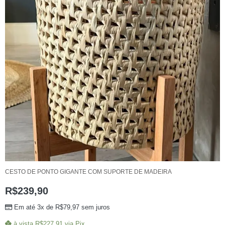
CESTO DE PONTO GIGANTE COM SUPORTE DE MADEIRA
R$
239,90
Em até 3x de
R$
79,97
sem juros
à vista
R$
227,91
via Pix