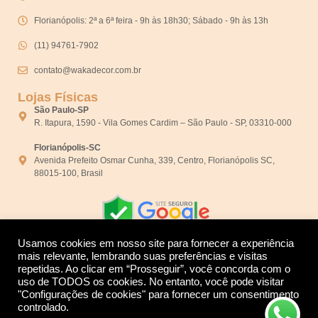
Florianópolis: 2ª a 6ª feira - 9h às 18h30; Sábado - 9h às 13h
(11) 94761-7902
contato@wakadecor.com.br
Lojas Físicas
São Paulo-SP
R. Itapura, 1590 - Vila Gomes Cardim – São Paulo - SP, 03310-000
Florianópolis-SC
Avenida Prefeito Osmar Cunha, 339, Centro, Florianópolis SC,
88015-100, Brasil
Usamos cookies em nosso site para fornecer a experiência
mais relevante, lembrando suas preferências e visitas
repetidas. Ao clicar em “Prosseguir”, você concorda com o
Desenvolvido por:
uso de TODOS os cookies. No entanto, você pode visitar
"Configurações de cookies" para fornecer um consentimento
controlado.