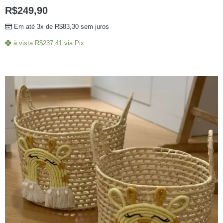
R$
249,90
Em até 3x de
R$
83,30
sem juros
à vista
R$
237,41
via Pix