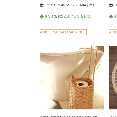
Em até 3x de
R$
76,63
sem juros
E
à vista
R$
218,41
via Pix
à
ADICIONAR AO CARRINHO
ADI