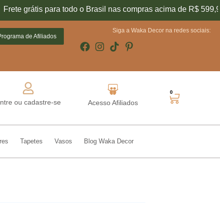
átis para todo o Brasil nas compras acima de R$ 599,90
F
Conheça o nosso
Siga a Waka Decor na redes sociais:
Programa de Afiliados
0
ntre ou cadastre-se
Acesso Afiliados
res
Tapetes
Vasos
Blog Waka Decor