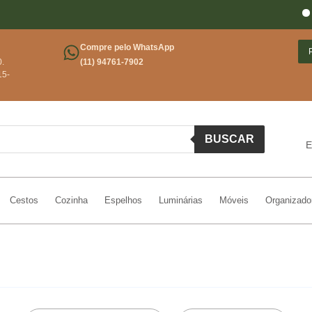
Frete gr
Compre pelo WhatsApp
0.
(11) 94761-7902
15-
BUSCAR
E
Cestos
Cozinha
Espelhos
Luminárias
Móveis
Organizado