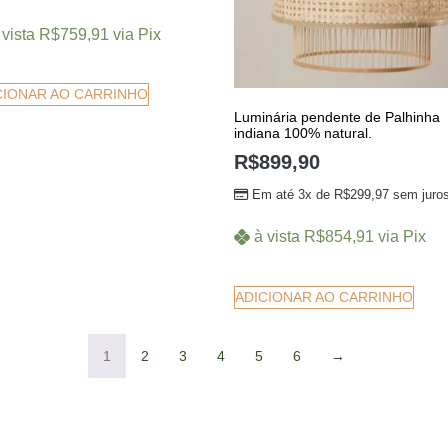
 vista
R$
759,91
via Pix
CIONAR AO CARRINHO
Luminária pendente de Palhinha
indiana 100% natural.
R$
899,90
Em até 3x de
R$
299,97
sem juro
à vista
R$
854,91
via Pix
ADICIONAR AO CARRINHO
1
2
3
4
5
6
→