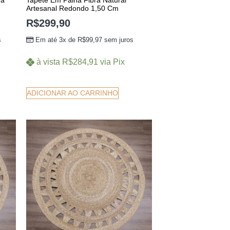
ha
Tapete Em Palha Fibra Natural
Artesanal Redondo 1,50 Cm
R$
299,90
s
Em até 3x de
R$
99,97
sem juros
à vista
R$
284,91
via Pix
ADICIONAR AO CARRINHO