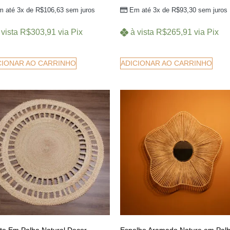
m até 3x de
R$
106,63
sem juros
Em até 3x de
R$
93,30
sem juros
 vista
R$
303,91
via Pix
à vista
R$
265,91
via Pix
CIONAR AO CARRINHO
ADICIONAR AO CARRINHO