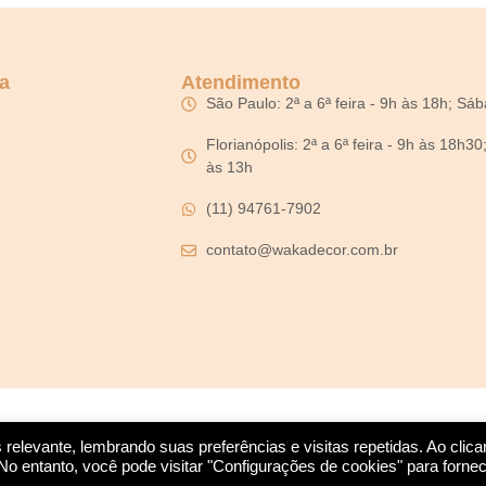
a
Atendimento
São Paulo: 2ª a 6ª feira - 9h às 18h; Sá
Florianópolis: 2ª a 6ª feira - 9h às 18h3
às 13h
(11) 94761-7902
contato@wakadecor.com.br
elevante, lembrando suas preferências e visitas repetidas. Ao clic
 entanto, você pode visitar "Configurações de cookies" para forne