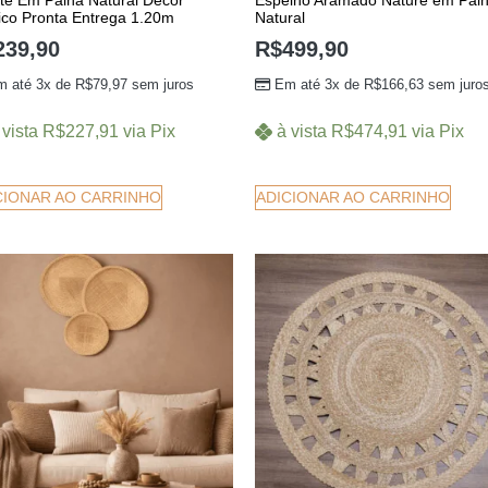
te Em Palha Natural Decor
Espelho Aramado Nature em Pal
ico Pronta Entrega 1.20m
Natural
239,90
R$
499,90
m até 3x de
R$
79,97
sem juros
Em até 3x de
R$
166,63
sem juro
 vista
R$
227,91
via Pix
à vista
R$
474,91
via Pix
CIONAR AO CARRINHO
ADICIONAR AO CARRINHO