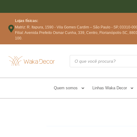
Lojas físicas:
Matriz: R. Itapura, 1590 - Vila Gomes Cardim – São Paulo - SP, 03310-00
Filial: Avenida Prefeito Osmar Cunha, 339, Centro, Florianópolis-SC, 880
100.
Quem somos
Linhas Waka Decor