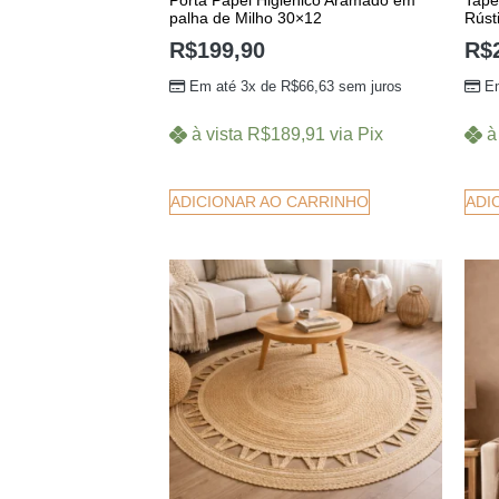
Porta Papel Higiênico Aramado em
Tape
palha de Milho 30×12
Rúst
R$
199,90
R$
Em até 3x de
R$
66,63
sem juros
E
à vista
R$
189,91
via Pix
à
ADICIONAR AO CARRINHO
ADI