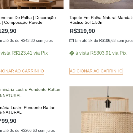
Peneiras De Palha | Decoração
Tapete Em Palha Natural Mandal
a | Composição Parede
Rústico Sol 1.50m
129,90
R$
319,90
m até 3x de
R$
43,30
sem juros
Em até 3x de
R$
106,63
sem juro
 vista
R$
123,41
via Pix
à vista
R$
303,91
via Pix
CIONAR AO CARRINHO
ADICIONAR AO CARRINHO
nária Lustre Pendente Rattan
% NATURAL
799,90
m até 3x de
R$
266,63
sem juros