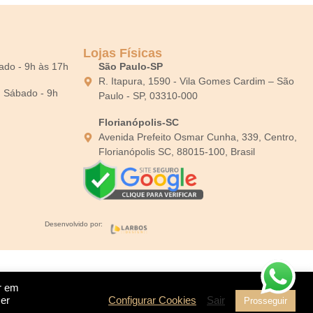
Lojas Físicas
bado - 9h às 17h
São Paulo-SP
R. Itapura, 1590 - Vila Gomes Cardim – São
0; Sábado - 9h
Paulo - SP, 03310-000
Florianópolis-SC
Avenida Prefeito Osmar Cunha, 339, Centro,
Florianópolis SC, 88015-100, Brasil
Desenvolvido por:
ar em
cer
Configurar Cookies
Sair
Prosseguir