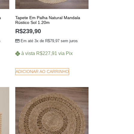
a
Tapete Em Palha Natural Mandala
Rústico Sol 1.20m
R$
239,90
s
Em até 3x de
R$
79,97
sem juros
à vista
R$
227,91
via Pix
ADICIONAR AO CARRINHO