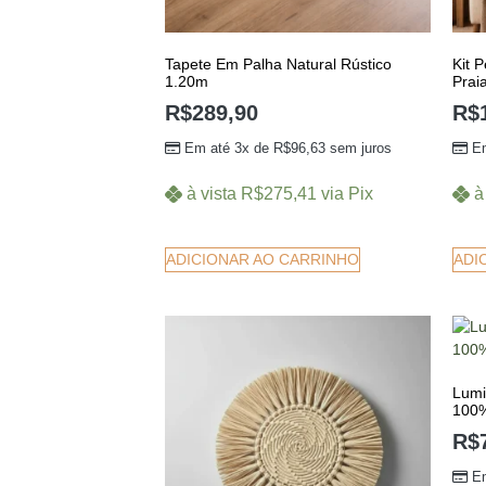
Tapete Em Palha Natural Rústico
Kit 
1.20m
Prai
R$
289,90
R$
Em até 3x de
R$
96,63
sem juros
E
à vista
R$
275,41
via Pix
à
ADICIONAR AO CARRINHO
ADI
Lumi
100
R$
E