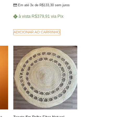
Em até 3x de
R$
133,30
sem juros
à vista
R$
379,91
via Pix
ADICIONAR AO CARRINHO