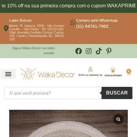
off na sua primeira compra com o cupom WAKAPRIMEIRA10
Lojas físicas:
Compre pelo WhatsApp
Matriz: R. Itapura, 1590 - Vila Gomes
(11) 94761-7902
Cardim – São Paulo - SP, 03310-000.
Filial: Avenida Prefeito Osmar Cunha,
339, Centro, Florianópolis-SC, 88015-
100.
Siga a Waka Decor na redes
sociais:
0
Entre ou cadastre-se
Acesso Afiliados
BUSCAR