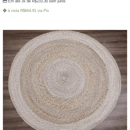
Em até 3x de
R$
233,30
sem juros
à vista
R$
664,91
via Pix