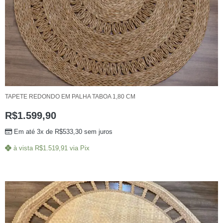
TAPETE REDONDO EM PALHA TABOA 1,80 CM
R$
1.599,90
Em até 3x de
R$
533,30
sem juros
à vista
R$
1.519,91
via Pix