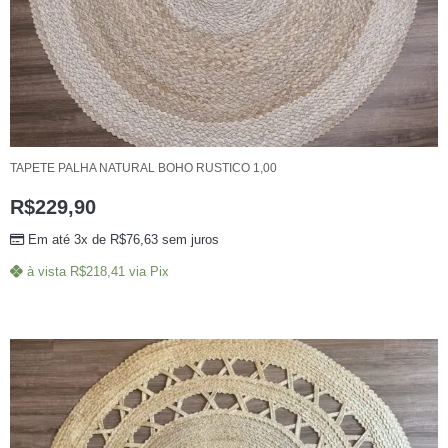
TAPETE PALHA NATURAL BOHO RUSTICO 1,00
R$
229,90
Em até 3x de
R$
76,63
sem juros
à vista
R$
218,41
via Pix