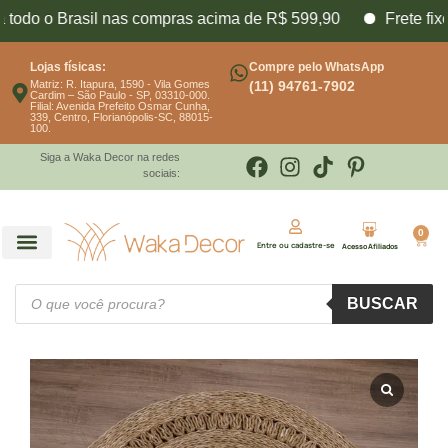
 o Brasil nas compras acima de R$ 599,90
Frete fixo para
Lojas físicas:
Compre pelo WhatsApp
Matriz: R. Itapura, 1590 - Vila Gomes
(11) 94761-7902
Cardim – São Paulo - SP, 03310-000.
Filial: Avenida Prefeito Osmar Cunha,
339, Centro, Florianópolis-SC, 88015-
100.
Siga a Waka Decor na redes
sociais:
0
Entre ou cadastre-se
Acesso Afiliados
BUSCAR