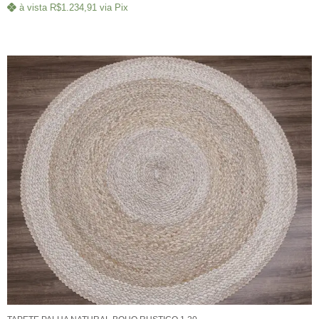
à vista
R$
1.234,91
via Pix