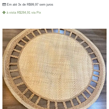
Em até 3x de
R$
99,97
sem juros
à vista
R$
284,91
via Pix