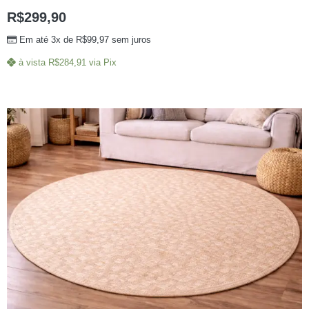
R$
299,90
Em até 3x de
R$
99,97
sem juros
à vista
R$
284,91
via Pix