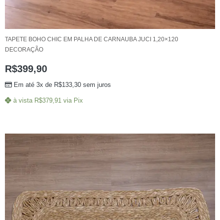
TAPETE BOHO CHIC EM PALHA DE CARNAUBA JUCI 1,20×120
DECORAÇÃO
R$
399,90
Em até 3x de
R$
133,30
sem juros
à vista
R$
379,91
via Pix