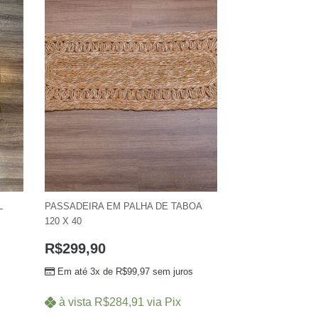
L
PASSADEIRA EM PALHA DE TABOA
120 X 40
R$
299,90
Em até 3x de
R$
99,97
sem juros
à vista
R$
284,91
via Pix