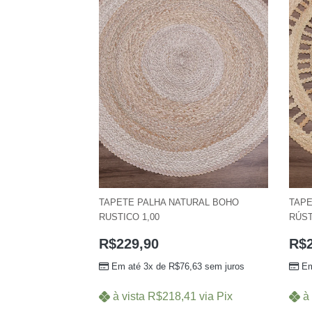
TAPETE PALHA NATURAL BOHO
TAPE
RUSTICO 1,00
RÚST
R$
229,90
R$
Em até 3x de
R$
76,63
sem juros
Em
à vista
R$
218,41
via Pix
à 