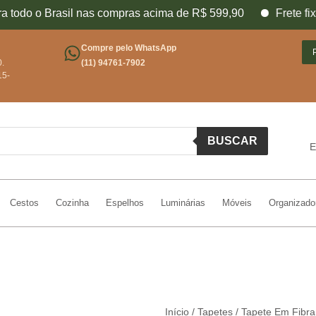
o o Brasil nas compras acima de R$ 599,90
Frete fixo par
Compre pelo WhatsApp
0.
(11) 94761-7902
15-
BUSCAR
E
Cestos
Cozinha
Espelhos
Luminárias
Móveis
Organizado
Início
/
Tapetes
/ Tapete Em Fibra