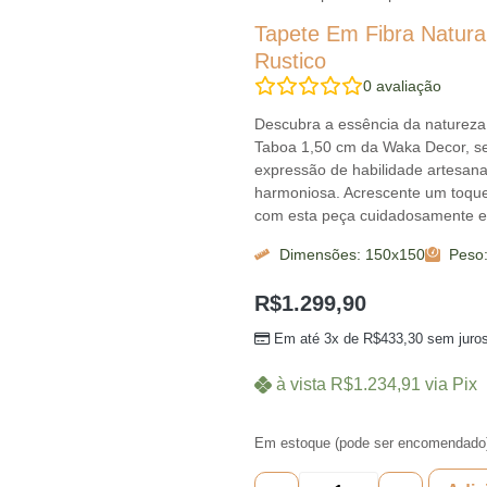
Tapete Em Fibra Natura
Rustico
0
avaliação
Descubra a essência da naturez
Taboa 1,50 cm da Waka Decor, s
expressão de habilidade artesanal
harmoniosa. Acrescente um toque 
com esta peça cuidadosamente el
Dimensões: 150x150
Peso:
R$
1.299,90
Em até 3x de
R$
433,30
sem juro
à vista
R$
1.234,91
via Pix
Em estoque (pode ser encomendado