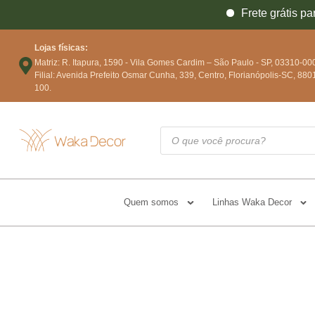
Frete grátis para tod
Lojas físicas:
Matriz: R. Itapura, 1590 - Vila Gomes Cardim – São Paulo - SP, 03310-00
Filial: Avenida Prefeito Osmar Cunha, 339, Centro, Florianópolis-SC, 880
100.
Quem somos
Linhas Waka Decor