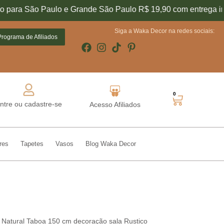
a São Paulo e Grande São Paulo R$ 19,90 com entrega imediat
Conheça o nosso
Siga a Waka Decor na redes sociais:
Programa de Afiliados
0
ntre ou cadastre-se
Acesso Afiliados
res
Tapetes
Vasos
Blog Waka Decor
 Natural Taboa 150 cm decoração sala Rustico