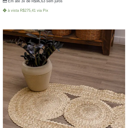
Em até 3x de
R$
96,63
sem juros
à vista
R$
275,41
via Pix