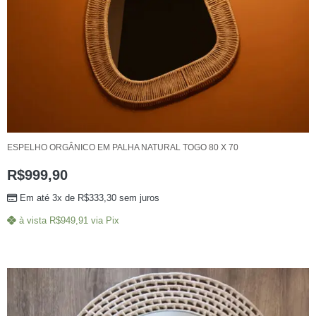
ESPELHO ORGÂNICO EM PALHA NATURAL TOGO 80 X 70
R$
999,90
Em até 3x de
R$
333,30
sem juros
à vista
R$
949,91
via Pix