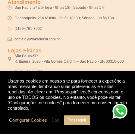
Atendimento
São Paulo: 2ª a 6ª feira - 9h às 18h; Sábado - 9h às 17h
Florianópolis: 2ª a 6ª feira - 9h às 18h30; Sábado - 9h às 13h
(11) 94761-7902
contato@wakadecor.com.br
Lojas Físicas
São Paulo-SP
R. Itapura, 1590 - Vila Gomes Cardim – São Paulo - SP, 03310-000
Florianópolis-SC
Avenida Prefeito Osmar Cunha, 339, Centro, Florianópolis SC,
Usamos cookies em nosso site para fornecer a experiência
88015-100, Brasil
mais relevante, lembrando suas preferências e visitas
repetidas. Ao clicar em “Prosseguir”, você concorda com o
uso de TODOS os cookies. No entanto, você pode visitar
"Configurações de cookies" para fornecer um consentimento
controlado.
Configurar Cookies
Sair
Prosseguir
Desenvolvido por: