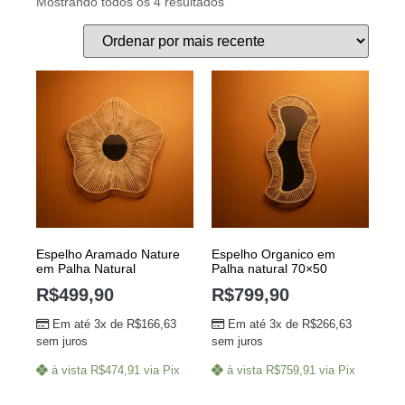
Mostrando todos os 4 resultados
Espelho Aramado Nature
Espelho Organico em
em Palha Natural
Palha natural 70×50
R$
499,90
R$
799,90
Em até 3x de
R$
166,63
Em até 3x de
R$
266,63
sem juros
sem juros
à vista
R$
474,91
via Pix
à vista
R$
759,91
via Pix