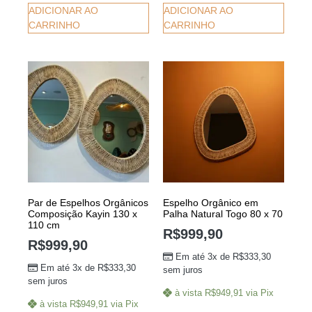
ADICIONAR AO
ADICIONAR AO
CARRINHO
CARRINHO
Par de Espelhos Orgânicos
Espelho Orgânico em
Composição Kayin 130 x
Palha Natural Togo 80 x 70
110 cm
R$
999,90
R$
999,90
Em até 3x de
R$
333,30
Em até 3x de
R$
333,30
sem juros
sem juros
à vista
R$
949,91
via Pix
à vista
R$
949,91
via Pix