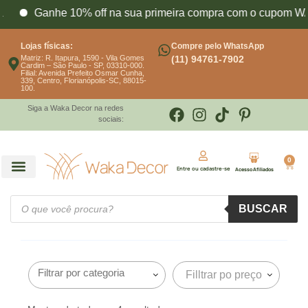
Ganhe 10% off na sua primeira compra com o cupom 
Lojas físicas:
Compre pelo WhatsApp
Matriz: R. Itapura, 1590 - Vila Gomes
(11) 94761-7902
Cardim – São Paulo - SP, 03310-000.
Filial: Avenida Prefeito Osmar Cunha,
339, Centro, Florianópolis-SC, 88015-
100.
Siga a Waka Decor na redes
sociais:
0
Entre ou cadastre-se
Acesso Afiliados
BUSCAR
Filltrar po preço