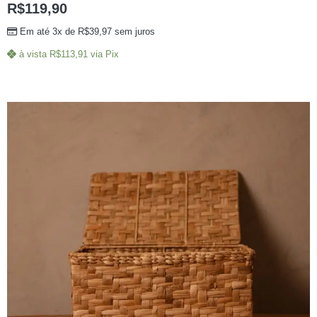
R$
119,90
Em até 3x de
R$
39,97
sem juros
à vista
R$
113,91
via Pix