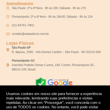
Atendimento
São Paulo: 2ª a 6ª feira - 9h às 18h; Sábado - 9h às 17h
Florianópolis: 2ª a 6ª feira - 9h às 18h30; Sábado - 9h às 13h
(11) 94761-7902
contato@wakadecor.com.br
Lojas Físicas
São Paulo-SP
R. Itapura, 1590 - Vila Gomes Cardim – São Paulo - SP, 03310-000
Florianópolis-SC
Avenida Prefeito Osmar Cunha, 339, Centro, Florianópolis SC,
88015-100, Brasil
Usamos cookies em nosso site para fornecer a experiência
mais relevante, lembrando suas preferências e visitas
repetidas. Ao clicar em “Prosseguir”, você concorda com o
Desenvolvido por:
uso de TODOS os cookies. No entanto, você pode visitar