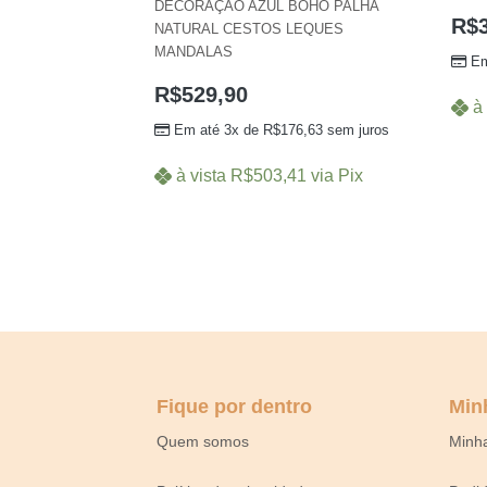
DECORAÇÃO AZUL BOHO PALHA
R$
NATURAL CESTOS LEQUES
MANDALAS
Em
R$
529,90
à 
Em até 3x de
R$
176,63
sem juros
à vista
R$
503,41
via Pix
Fique por dentro
Min
Quem somos
Minh