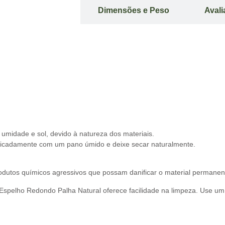
ição do Produto
Dimensões e Peso
Aval
 umidade e sol, devido à natureza dos materiais.
licadamente com um pano úmido e deixe secar naturalmente.
rodutos químicos agressivos que possam danificar o material permane
spelho Redondo Palha Natural oferece facilidade na limpeza. Use um 