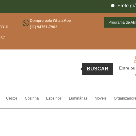
Frete grátis pa
Conheça 
Compre pelo WhatsApp
Programa de Afi
03310-
(11) 94761-7902
-SC,
Entre ou
BUSCAR
Cestos
Cozinha
Espelhos
Luminárias
Móveis
Organizador