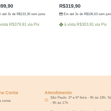
399,90
R$
319,90
 até 3x de
R$
133,30
sem juros
Em até 3x de
R$
106,63
sem jur
vista
R$
379,91
via Pix
à vista
R$
303,91
via Pix
ha Conta
Atendimento
São Paulo: 2ª a 6ª feira - 9h às 18h; 
a conta
- 9h às 17h