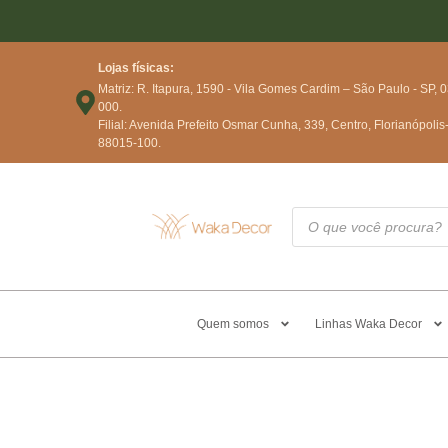
Lojas físicas:
Matriz: R. Itapura, 1590 - Vila Gomes Cardim – São Paulo - SP, 
000.
Filial: Avenida Prefeito Osmar Cunha, 339, Centro, Florianópolis
88015-100.
Quem somos
Linhas Waka Decor