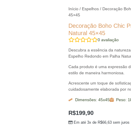
Início
/
Espelhos
/ Decoração Boh
45×45
Decoração Boho Chic P
Natural 45×45
0
avaliação
Descubra a essência da natureza
Espelho Redondo em Palha Natur
Cada produto é uma expressão de 
estilo de maneira harmoniosa.
Acrescente um toque de sofistic
cuidadosamente elaborada por no
Dimensões: 45x45
Peso: 1
R$
199,90
Em até 3x de
R$
66,63
sem juros