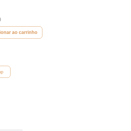
)
ionar ao carrinho
up