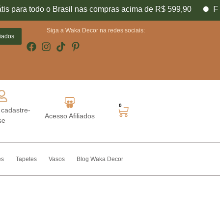
ra todo o Brasil nas compras acima de R$ 599,90
Frete fi
o nosso
Siga a Waka Decor na redes sociais:
liados
0
 cadastre-
Acesso Afiliados
Acesse sua conta
se
es
Tapetes
Vasos
Blog Waka Decor