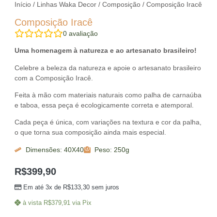
Início
/
Linhas Waka Decor
/
Composição
/ Composição Iracê
Composição Iracê
0
avaliação
Uma homenagem à natureza e ao artesanato brasileiro!
Celebre a beleza da natureza e apoie o artesanato brasileiro
com a Composição Iracê.
Feita à mão com materiais naturais como palha de carnaúba
e taboa, essa peça é ecologicamente correta e atemporal.
Cada peça é única, com variações na textura e cor da palha,
o que torna sua composição ainda mais especial.
Dimensões: 40X40
Peso: 250g
R$
399,90
Em até 3x de
R$
133,30
sem juros
à vista
R$
379,91
via Pix