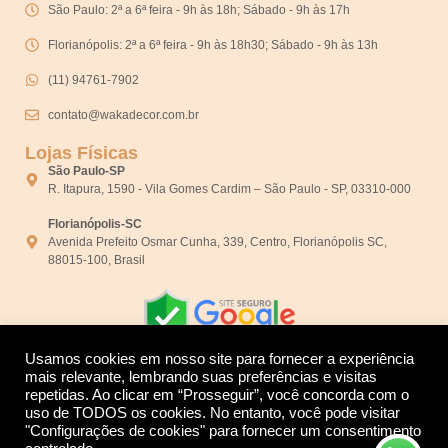
São Paulo: 2ª a 6ª feira - 9h às 18h; Sábado - 9h às 17h
Florianópolis: 2ª a 6ª feira - 9h às 18h30; Sábado - 9h às 13h
(11) 94761-7902
contato@wakadecor.com.br
Lojas Físicas
São Paulo-SP
R. Itapura, 1590 - Vila Gomes Cardim – São Paulo - SP, 03310-000
Florianópolis-SC
Avenida Prefeito Osmar Cunha, 339, Centro, Florianópolis SC,
88015-100, Brasil
Usamos cookies em nosso site para fornecer a experiência
mais relevante, lembrando suas preferências e visitas
repetidas. Ao clicar em “Prosseguir”, você concorda com o
Desenvolvido por:
uso de TODOS os cookies. No entanto, você pode visitar
"Configurações de cookies" para fornecer um consentimento