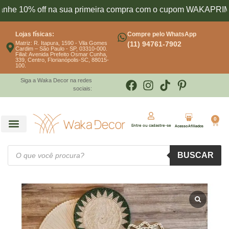
% off na sua primeira compra com o cupom WAKAPRIMEIRA1
Lojas físicas:
Compre pelo WhatsApp
Matriz: R. Itapura, 1590 - Vila Gomes
(11) 94761-7902
Cardim – São Paulo - SP, 03310-000.
Filial: Avenida Prefeito Osmar Cunha,
339, Centro, Florianópolis-SC, 88015-
100.
Siga a Waka Decor na redes
sociais:
0
Entre ou cadastre-se
Acesso Afiliados
BUSCAR