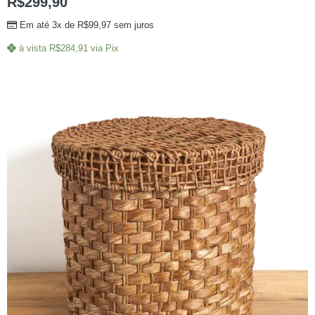
R$
299,90
Em até 3x de
R$
99,97
sem juros
à vista
R$
284,91
via Pix