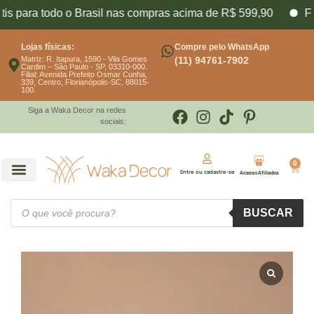
ra todo o Brasil nas compras acima de R$ 599,90
Frete fi
Lojas físicas:
Compre pelo WhatsApp
Matriz: R. Itapura, 1590 - Vila Gomes
(11) 94761-7902
Cardim – São Paulo - SP, 03310-000.
Filial: Avenida Prefeito Osmar Cunha,
339, Centro, Florianópolis-SC, 88015-
100.
Siga a Waka Decor na redes
sociais:
0
Entre ou cadastre-se
Acesso Afiliados
BUSCAR