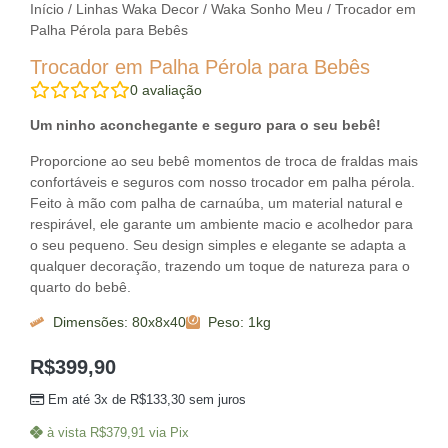
Início
/
Linhas Waka Decor
/
Waka Sonho Meu
/ Trocador em
Palha Pérola para Bebês
Trocador em Palha Pérola para Bebês
0
avaliação
Um ninho aconchegante e seguro para o seu bebê!
Proporcione ao seu bebê momentos de troca de fraldas mais
confortáveis e seguros com nosso trocador em palha pérola.
Feito à mão com palha de carnaúba, um material natural e
respirável, ele garante um ambiente macio e acolhedor para
o seu pequeno. Seu design simples e elegante se adapta a
qualquer decoração, trazendo um toque de natureza para o
quarto do bebê.
Dimensões: 80x8x40
Peso: 1kg
R$
399,90
Em até 3x de
R$
133,30
sem juros
à vista
R$
379,91
via Pix