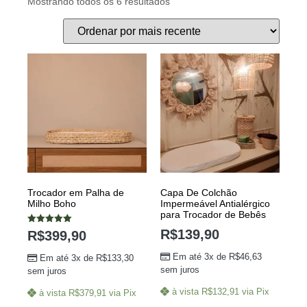
Mostrando todos os 6 resultados
Trocador em Palha de
Capa De Colchão
Milho Boho
Impermeável Antialérgico
para Trocador de Bebês
Avaliação
R$
139,90
R$
399,90
5.00
de 5
Em até 3x de
R$
46,63
Em até 3x de
R$
133,30
sem juros
sem juros
à vista
R$
132,91
via Pix
à vista
R$
379,91
via Pix