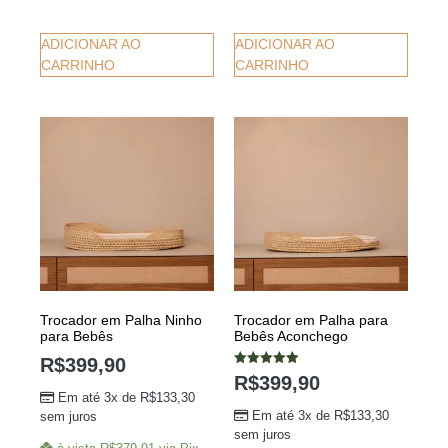
ADICIONAR AO
ADICIONAR AO
CARRINHO
CARRINHO
Trocador em Palha Ninho
Trocador em Palha para
para Bebês
Bebês Aconchego
R$
399,90
Avaliação
R$
399,90
5.00
Em até 3x de
R$
133,30
de 5
Em até 3x de
R$
133,30
sem juros
sem juros