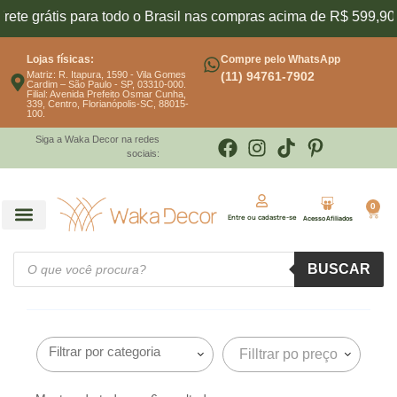
ete grátis para todo o Brasil nas compras acima de R$ 599,90
Lojas físicas:
Compre pelo WhatsApp
Matriz: R. Itapura, 1590 - Vila Gomes
(11) 94761-7902
Cardim – São Paulo - SP, 03310-000.
Filial: Avenida Prefeito Osmar Cunha,
339, Centro, Florianópolis-SC, 88015-
100.
Siga a Waka Decor na redes
sociais:
0
Entre ou cadastre-se
Acesso Afiliados
BUSCAR
Filltrar po preço