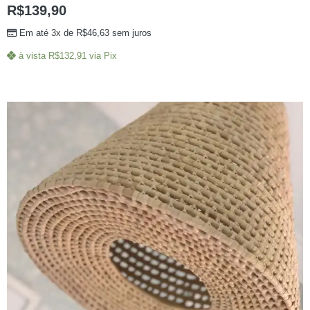
R$
139,90
Em até 3x de
R$
46,63
sem juros
à vista
R$
132,91
via Pix