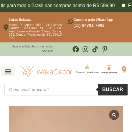
ara todo o Brasil nas compras acima de R$ 599,90
Frete f
Lojas físicas:
Compre pelo WhatsApp
Matriz: R. Itapura, 1590 - Vila Gomes
(11) 94761-7902
Cardim – São Paulo - SP, 03310-000.
Filial: Avenida Prefeito Osmar Cunha,
339, Centro, Florianópolis-SC, 88015-
100.
Siga a Waka Decor na redes
sociais:
0
Entre ou cadastre-se
Acesso Afiliados
BUSCAR