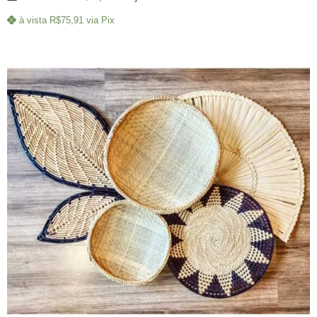
à vista
R$
75,91
via Pix