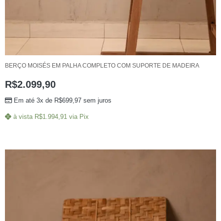
BERÇO MOISÉS EM PALHA COMPLETO COM SUPORTE DE MADEIRA
R$
2.099,90
Em até 3x de
R$
699,97
sem juros
à vista
R$
1.994,91
via Pix