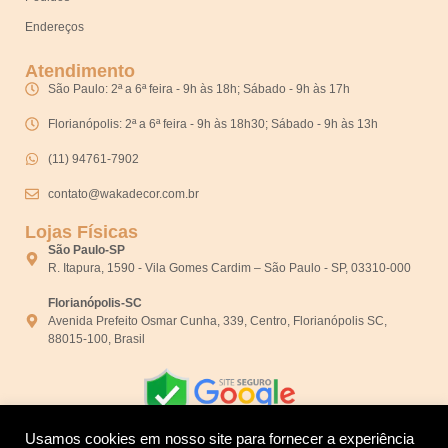
Endereços
Atendimento
São Paulo: 2ª a 6ª feira - 9h às 18h; Sábado - 9h às 17h
Florianópolis: 2ª a 6ª feira - 9h às 18h30; Sábado - 9h às 13h
(11) 94761-7902
contato@wakadecor.com.br
Lojas Físicas
São Paulo-SP
R. Itapura, 1590 - Vila Gomes Cardim – São Paulo - SP, 03310-000
Florianópolis-SC
Avenida Prefeito Osmar Cunha, 339, Centro, Florianópolis SC,
88015-100, Brasil
Usamos cookies em nosso site para fornecer a experiência