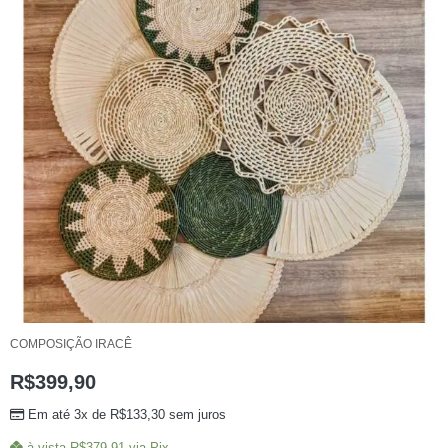
COMPOSIÇÃO IRACÊ
R$
399,90
Em até 3x de
R$
133,30
sem juros
à vista
R$
379,91
via Pix