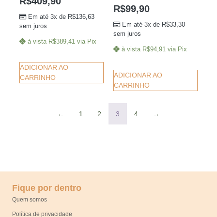
R$
409,90
R$
99,90
Em até 3x de
R$
136,63
Em até 3x de
R$
33,30
sem juros
sem juros
à vista
R$
389,41
via Pix
à vista
R$
94,91
via Pix
ADICIONAR AO
ADICIONAR AO
CARRINHO
CARRINHO
←
1
2
3
4
→
Fique por dentro
Quem somos
Política de privacidade