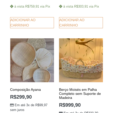
à vista
R$
759,91
via Pix
à vista
R$
303,91
via Pix
ADICIONAR AO
ADICIONAR AO
CARRINHO
CARRINHO
Composição Ayana
Berço Moisés em Palha
Completo sem Suporte de
R$
299,90
Madeira
R$
999,90
Em até 3x de
R$
99,97
sem juros