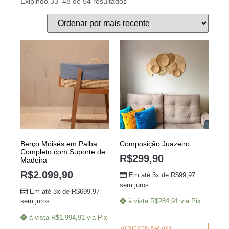
Exibindo 33–48 de 54 resultados
Berço Moisés em Palha
Composição Juazeiro
Completo com Suporte de
R$
299,90
Madeira
R$
2.099,90
Em até 3x de
R$
99,97
sem juros
Em até 3x de
R$
699,97
sem juros
à vista
R$
284,91
via Pix
à vista
R$
1.994,91
via Pix
ADICIONAR AO