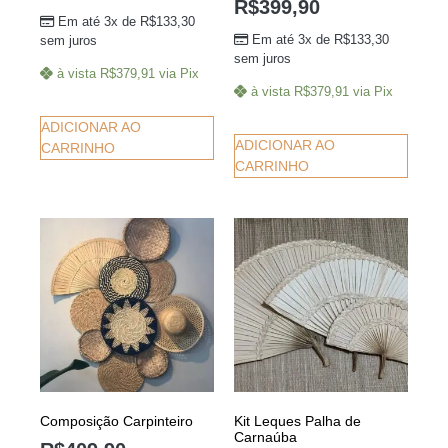
R$
399,90
5.00
Em até 3x de
R$
133,30
de 5
Em até 3x de
R$
133,30
sem juros
sem juros
à vista
R$
379,91
via Pix
à vista
R$
379,91
via Pix
ADICIONAR AO
ADICIONAR AO
CARRINHO
CARRINHO
Composição Carpinteiro
Kit Leques Palha de
Carnaúba