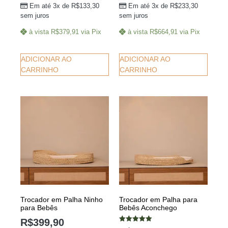
Em até 3x de
R$
133,30
Em até 3x de
R$
233,30
sem juros
sem juros
à vista
R$
379,91
via Pix
à vista
R$
664,91
via Pix
ADICIONAR AO
ADICIONAR AO
CARRINHO
CARRINHO
Trocador em Palha Ninho
Trocador em Palha para
para Bebês
Bebês Aconchego
R$
399,90
Avaliação