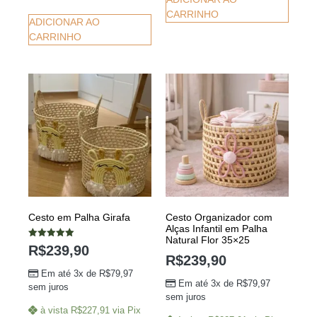
CARRINHO
ADICIONAR AO
CARRINHO
Cesto em Palha Girafa
Cesto Organizador com
Alças Infantil em Palha
Natural Flor 35×25
Avaliação
R$
239,90
5.00
R$
239,90
de 5
Em até 3x de
R$
79,97
Em até 3x de
R$
79,97
sem juros
sem juros
à vista
R$
227,91
via Pix