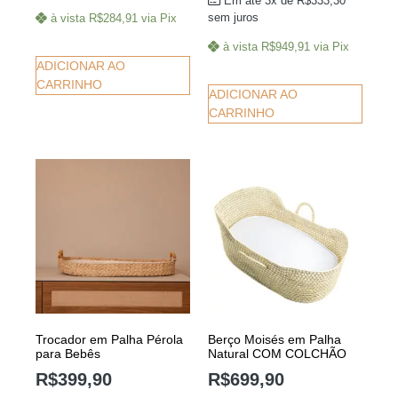
Em até 3x de
R$
333,30
sem juros
à vista
R$
284,91
via Pix
à vista
R$
949,91
via Pix
ADICIONAR AO
CARRINHO
ADICIONAR AO
CARRINHO
Trocador em Palha Pérola
Berço Moisés em Palha
para Bebês
Natural COM COLCHÃO
R$
399,90
R$
699,90