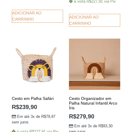
à vista
R$
227,91
via Pix
ADICIONAR AO
ADICIONAR AO
CARRINHO
CARRINHO
Cesto em Palha Safári
Cesto Organizador em
Palha Natural Infantil Arco
R$
239,90
Íris
R$
279,90
Em até 3x de
R$
79,97
sem juros
Em até 3x de
R$
93,30
sem juros
à vista
R$
227,91
via Pix