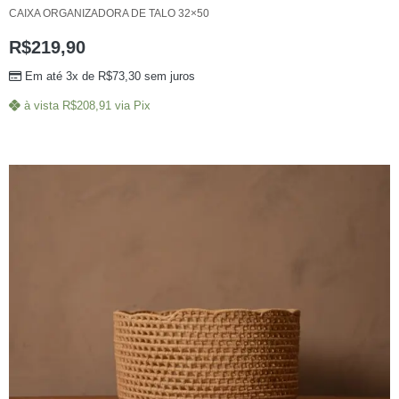
CAIXA ORGANIZADORA DE TALO 32×50
R$
219,90
Em até 3x de
R$
73,30
sem juros
à vista
R$
208,91
via Pix