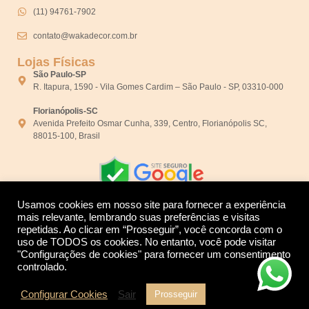
(11) 94761-7902
contato@wakadecor.com.br
Lojas Físicas
São Paulo-SP
R. Itapura, 1590 - Vila Gomes Cardim – São Paulo - SP, 03310-000
Florianópolis-SC
Avenida Prefeito Osmar Cunha, 339, Centro, Florianópolis SC,
88015-100, Brasil
Usamos cookies em nosso site para fornecer a experiência
mais relevante, lembrando suas preferências e visitas
repetidas. Ao clicar em “Prosseguir”, você concorda com o
Desenvolvido por:
uso de TODOS os cookies. No entanto, você pode visitar
"Configurações de cookies" para fornecer um consentimento
controlado.
Configurar Cookies
Sair
Prosseguir