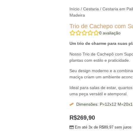
Início
/
Cestaria
/
Cestaria em Pal
Madeira
Trio de Cachepo com S
0
avaliação
Um trio de charme para suas pl
Nosso Trio de Cachepô com Supor
plantas com estilo e praticidade.
Seu design moderno e a combina
maciça criam um ambiente aconch
Ideal para salas de estar, quarto
uma peça versátil e atemporal.
Dimensões: P=12x12 M=20x1
R$
269,90
Em até 3x de
R$
89,97
sem juros