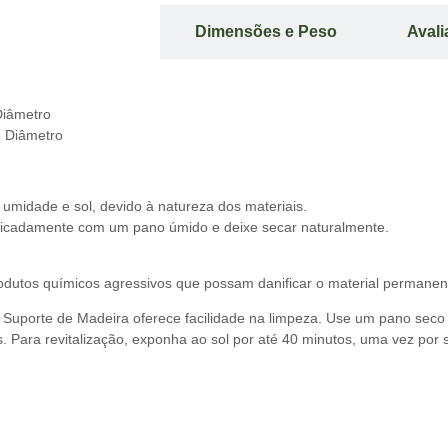
ição do Produto
Dimensões e Peso
Aval
Diâmetro
e Diâmetro
 umidade e sol, devido à natureza dos materiais.
licadamente com um pano úmido e deixe secar naturalmente.
rodutos químicos agressivos que possam danificar o material permane
Suporte de Madeira oferece facilidade na limpeza. Use um pano seco
os. Para revitalização, exponha ao sol por até 40 minutos, uma vez p