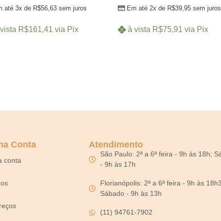
 até 3x de
R$
56,63
sem juros
Em até 2x de
R$
39,95
sem juros
vista
R$
161,41
via Pix
à vista
R$
75,91
via Pix
ha Conta
Atendimento
São Paulo: 2ª a 6ª feira - 9h às 18h; 
a conta
- 9h às 17h
dos
Florianópolis: 2ª a 6ª feira - 9h às 18h
Sábado - 9h às 13h
reços
(11) 94761-7902