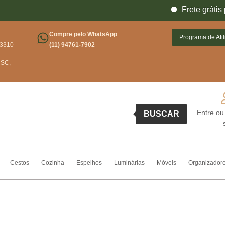
Frete grátis para 
Conheça 
Compre pelo WhatsApp
Programa de Afi
03310-
(11) 94761-7902
-SC,
Entre ou
BUSCAR
Cestos
Cozinha
Espelhos
Luminárias
Móveis
Organizador