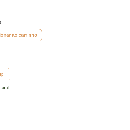
)
ionar ao carrinho
up
tural