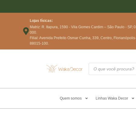
Lojas físicas:
Matriz: R. Itapura, 1590 - Vila Gomes Cardim – São Paulo - SP, 
000.
Filial: Avenida Prefeito Osmar Cunha, 339, Centro, Florianópolis
88015-100.
Quem somos
Linhas Waka Decor