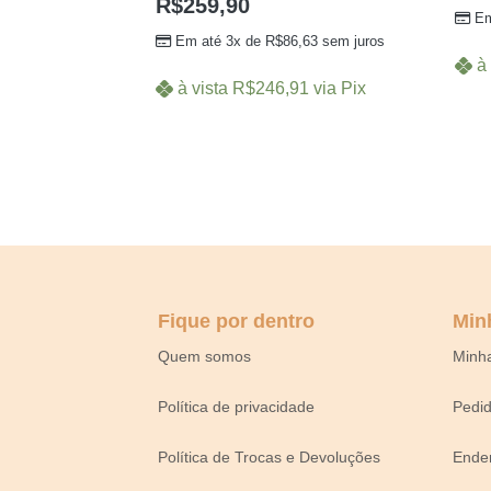
R$
259,90
Em
Em até 3x de
R$
86,63
sem juros
à 
à vista
R$
246,91
via Pix
Fique por dentro
Min
Quem somos
Minh
Política de privacidade
Pedi
Política de Trocas e Devoluções
Ende