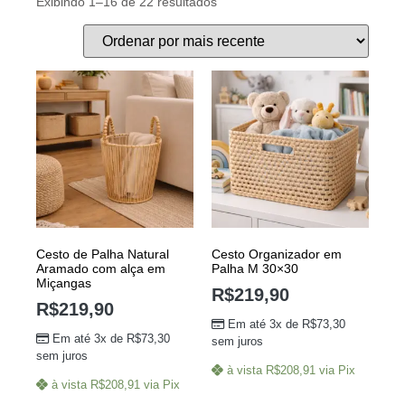
Exibindo 1–16 de 22 resultados
Cesto de Palha Natural
Cesto Organizador em
Aramado com alça em
Palha M 30×30
Miçangas
R$
219,90
R$
219,90
Em até 3x de
R$
73,30
Em até 3x de
R$
73,30
sem juros
sem juros
à vista
R$
208,91
via Pix
à vista
R$
208,91
via Pix