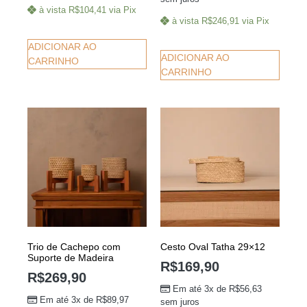
à vista
R$
104,41
via Pix
à vista
R$
246,91
via Pix
ADICIONAR AO
ADICIONAR AO
CARRINHO
CARRINHO
Trio de Cachepo com
Cesto Oval Tatha 29×12
Suporte de Madeira
R$
169,90
R$
269,90
Em até 3x de
R$
56,63
Em até 3x de
R$
89,97
sem juros