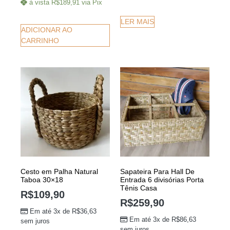
à vista
R$
189,91
via Pix
LER MAIS
ADICIONAR AO
CARRINHO
Cesto em Palha Natural
Sapateira Para Hall De
Taboa 30×18
Entrada 6 divisórias Porta
Tênis Casa
R$
109,90
R$
259,90
Em até 3x de
R$
36,63
Em até 3x de
R$
86,63
sem juros
sem juros