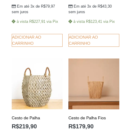
Em até 3x de
R$
79,97
Em até 3x de
R$
43,30
sem juros
sem juros
à vista
R$
227,91
via Pix
à vista
R$
123,41
via Pix
ADICIONAR AO
ADICIONAR AO
CARRINHO
CARRINHO
Cesto de Palha
Cesto de Palha Fios
R$
219,90
R$
179,90