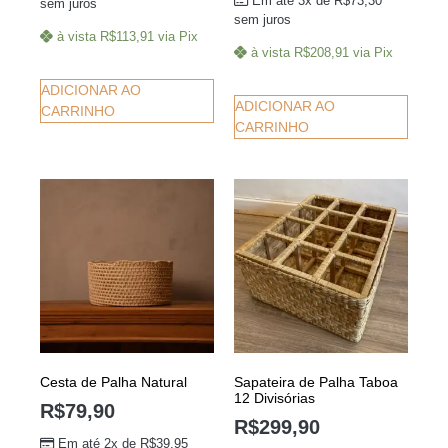
Em até 3x de
R$
73,30
sem juros
sem juros
à vista
R$
113,91
via Pix
à vista
R$
208,91
via Pix
ADICIONAR AO
ADICIONAR AO
CARRINHO
CARRINHO
Cesta de Palha Natural
Sapateira de Palha Taboa
12 Divisórias
R$
79,90
R$
299,90
Em até 2x de
R$
39,95