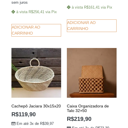
sem juros
à vista
R$
161,41
via Pix
à vista
R$
256,41
via Pix
ADICIONAR AO
ADICIONAR AO
CARRINHO
CARRINHO
Cachepô Jaciara 30x15x20
Caixa Organizadora de
Talo 32×50
R$
119,90
R$
219,90
Em até 3x de
R$
39,97