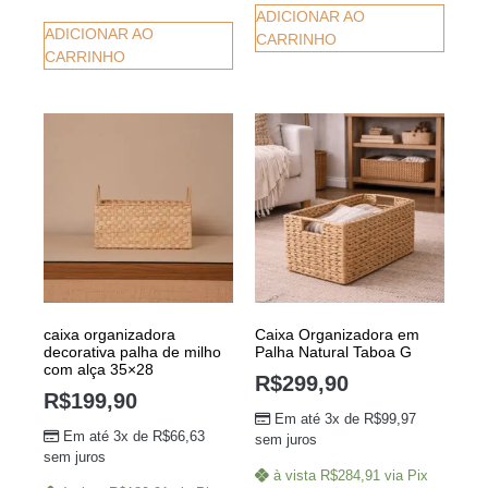
ADICIONAR AO
ADICIONAR AO
CARRINHO
CARRINHO
caixa organizadora
Caixa Organizadora em
decorativa palha de milho
Palha Natural Taboa G
com alça 35×28
R$
299,90
R$
199,90
Em até 3x de
R$
99,97
Em até 3x de
R$
66,63
sem juros
sem juros
à vista
R$
284,91
via Pix