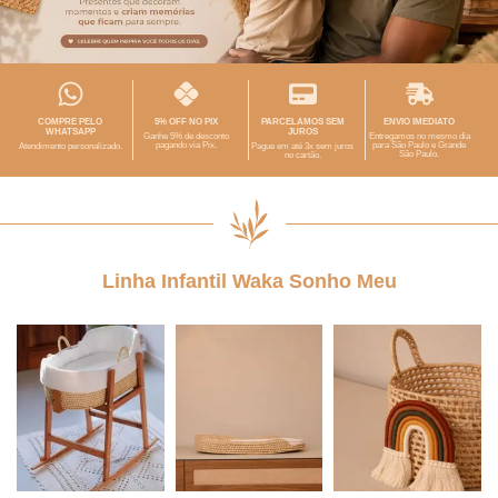
COMPRE PELO
5% OFF NO PIX
PARCELAMOS SEM
ENVIO IMEDIATO
WHATSAPP
JUROS
Ganhe 5% de desconto
Entregamos no mesmo dia
pagando via Pix.
para São Paulo e Grande
Atendimento personalizado.
Pague em até 3x sem juros
São Paulo.
no cartão.
Linha Infantil Waka Sonho Meu