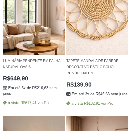
LUMINÁRIA PENDENTE EM PALHA
TAPETE MANDALA DE PAREDE
NATURAL OASIS
DECORATIVO ESTILO BOHO
RUSTICO 60 CM
R$
649,90
R$
139,90
Em até 3x de
R$
216,63
sem
juros
Em até 3x de
R$
46,63
sem juros
à vista
R$
617,41
via Pix
à vista
R$
132,91
via Pix