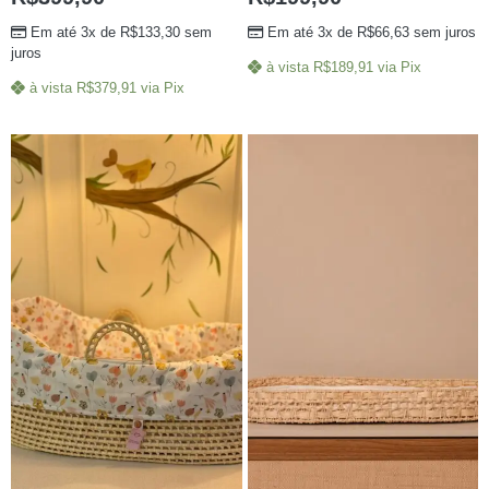
Em até 3x de
R$
133,30
sem
Em até 3x de
R$
66,63
sem juros
juros
à vista
R$
189,91
via Pix
à vista
R$
379,91
via Pix