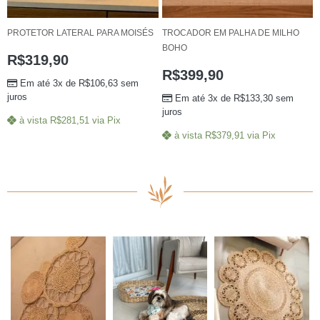
PROTETOR LATERAL PARA MOISÉS
TROCADOR EM PALHA DE MILHO
BOHO
R$
319,90
R$
399,90
Em até 3x de
R$
106,63
sem
juros
Em até 3x de
R$
133,30
sem
juros
à vista
R$
281,51
via Pix
à vista
R$
379,91
via Pix