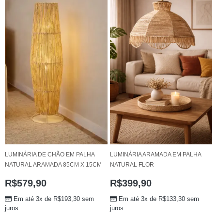
LUMINÁRIA DE CHÃO EM PALHA
LUMINÁRIA ARAMADA EM PALHA
NATURAL ARAMADA 85CM X 15CM
NATURAL FLOR
R$
579,90
R$
399,90
Em até 3x de
R$
193,30
sem
Em até 3x de
R$
133,30
sem
juros
juros