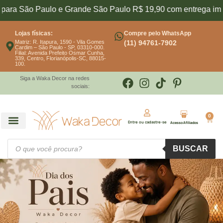
ão Paulo e Grande São Paulo R$ 19,90 com entrega imediata
Lojas físicas:
Compre pelo WhatsApp
Matriz: R. Itapura, 1590 - Vila Gomes
(11) 94761-7902
Cardim – São Paulo - SP, 03310-000.
Filial: Avenida Prefeito Osmar Cunha,
339, Centro, Florianópolis-SC, 88015-
100.
Siga a Waka Decor na redes
sociais:
0
Entre ou cadastre-se
Acesso Afiliados
BUSCAR
BUSCAR