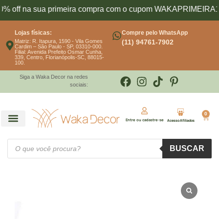
 na sua primeira compra com o cupom WAKAPRIMEIRA10
Lojas físicas:
Compre pelo WhatsApp
Matriz: R. Itapura, 1590 - Vila Gomes
(11) 94761-7902
Cardim – São Paulo - SP, 03310-000.
Filial: Avenida Prefeito Osmar Cunha,
339, Centro, Florianópolis-SC, 88015-
100.
Siga a Waka Decor na redes
sociais:
0
Entre ou cadastre-se
Acesso Afiliados
BUSCAR