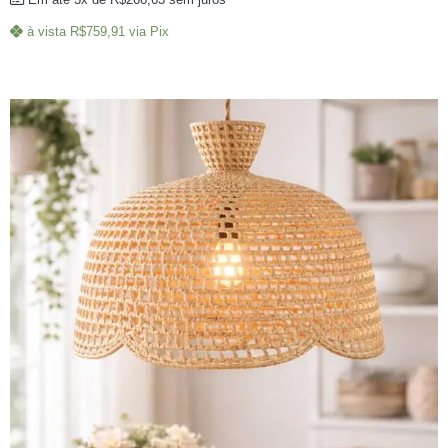
à vista
R$
759,91
via Pix