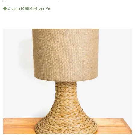
à vista
R$
664,91
via Pix