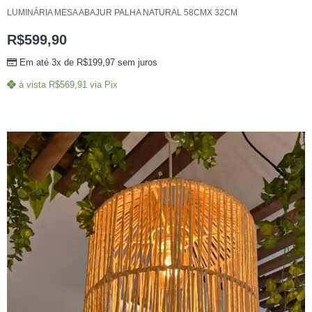
LUMINÁRIA MESA ABAJUR PALHA NATURAL 58CMX 32CM
R$
599,90
Em até 3x de
R$
199,97
sem juros
à vista
R$
569,91
via Pix