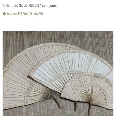
Em até 3x de
R$
99,97
sem juros
à vista
R$
284,91
via Pix