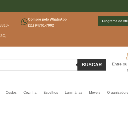
Conheça 
Compre pelo WhatsApp
Programa de Afi
03310-
(11) 94761-7902
-SC,
Entre ou
BUSCAR
Cestos
Cozinha
Espelhos
Luminárias
Móveis
Organizador