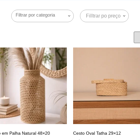
Filltrar po preço
o em Palha Natural 48×20
Cesto Oval Tatha 29×12