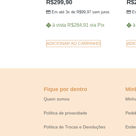
R$
299,90
R$
Em até 3x de
R$
99,97
sem juros
E
à vista
R$
284,91
via Pix
à
ADICIONAR AO CARRINHO
ADI
Fique por dentro
Min
Quem somos
Minh
Política de privacidade
Pedi
Política de Trocas e Devoluções
Ende