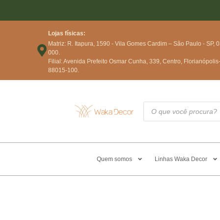
Lojas físicas:
Matriz: R. Itapura, 1590 - Vila Gomes Cardim – São Paulo - SP, 
000.
Filial: Avenida Prefeito Osmar Cunha, 339, Centro, Florianópolis
88015-100.
Quem somos
Linhas Waka Decor