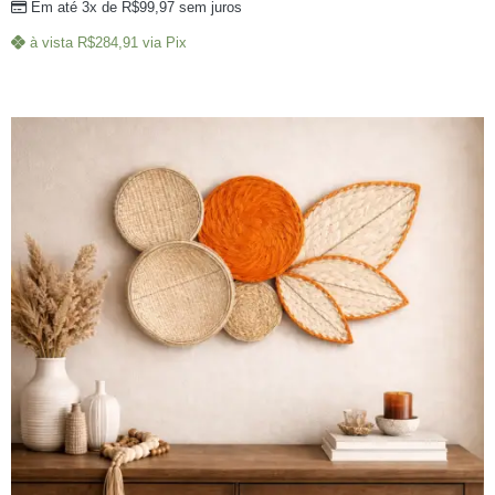
Em até 3x de
R$
99,97
sem juros
à vista
R$
284,91
via Pix