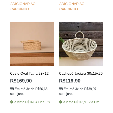
ADICIONAR AO
ADICIONAR AO
CARRINHO
CARRINHO
Cesto Oval Tatha 29×12
Cachepô Jaciara 30x15x20
R$
169,90
R$
119,90
Em até 3x de
R$
56,63
Em até 3x de
R$
39,97
sem juros
sem juros
à vista
R$
161,41
via Pix
à vista
R$
113,91
via Pix