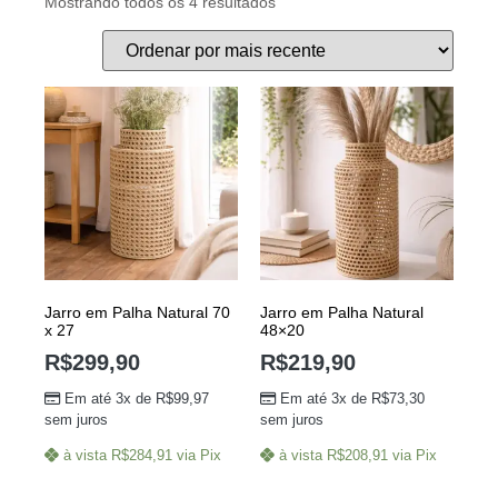
Mostrando todos os 4 resultados
Jarro em Palha Natural 70
Jarro em Palha Natural
x 27
48×20
R$
299,90
R$
219,90
Em até 3x de
R$
99,97
Em até 3x de
R$
73,30
sem juros
sem juros
à vista
R$
284,91
via Pix
à vista
R$
208,91
via Pix