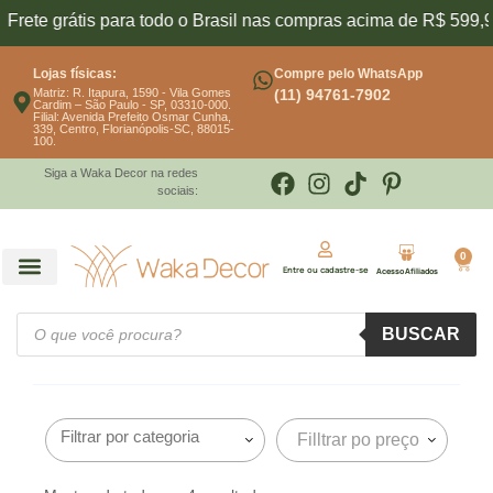
rete grátis para todo o Brasil nas compras acima de R$ 599,90
Lojas físicas:
Compre pelo WhatsApp
Matriz: R. Itapura, 1590 - Vila Gomes
(11) 94761-7902
Cardim – São Paulo - SP, 03310-000.
Filial: Avenida Prefeito Osmar Cunha,
339, Centro, Florianópolis-SC, 88015-
100.
Siga a Waka Decor na redes
sociais:
0
Entre ou cadastre-se
Acesso Afiliados
BUSCAR
Filltrar po preço