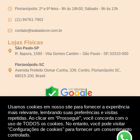
Florianópolis: 2ª a 6ª feira - 9h às 18h30; Sábado - 9h às 13h
(11) 94761-7902
contato@wakadecor.com.br
Lojas Físicas
São Paulo-SP
R. Itapura, 1590 - Vila Gomes Cardim – São Paulo - SP, 03310-000
Florianópolis-SC
Avenida Prefeito Osmar Cunha, 339, Centro, Florianópolis SC,
88015-100, Brasil
Usamos cookies em nosso site para fornecer a experiência
mais relevante, lembrando suas preferências e visitas
repetidas. Ao clicar em “Prosseguir”, você concorda com o
Desenvolvido por:
uso de TODOS os cookies. No entanto, você pode visitar
"Configurações de cookies" para fornecer um consentimento
controlado.