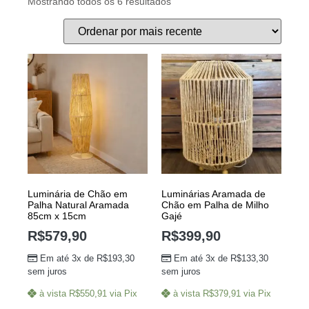
Mostrando todos os 6 resultados
Luminária de Chão em
Luminárias Aramada de
Palha Natural Aramada
Chão em Palha de Milho
85cm x 15cm
Gajé
R$
579,90
R$
399,90
Em até 3x de
R$
193,30
Em até 3x de
R$
133,30
sem juros
sem juros
à vista
R$
550,91
via Pix
à vista
R$
379,91
via Pix