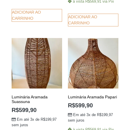
à vista
R$
569,91
via Pix
ADICIONAR AO
ADICIONAR AO
CARRINHO
CARRINHO
Luminária Aramada
Luminária Aramada Papari
Suassuna
R$
599,90
R$
599,90
Em até 3x de
R$
199,97
Em até 3x de
R$
199,97
sem juros
sem juros
à vista
R$
569,91
via Pix