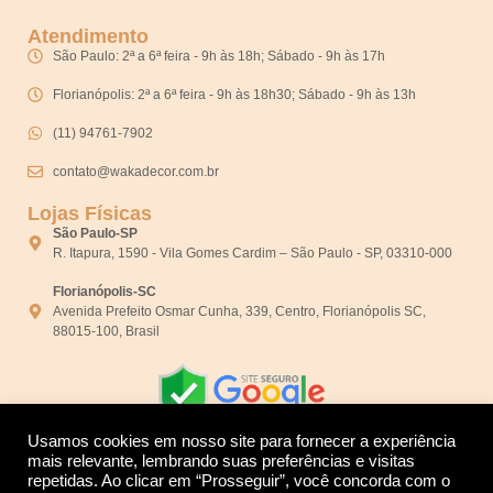
Atendimento
São Paulo: 2ª a 6ª feira - 9h às 18h; Sábado - 9h às 17h
Florianópolis: 2ª a 6ª feira - 9h às 18h30; Sábado - 9h às 13h
(11) 94761-7902
contato@wakadecor.com.br
Lojas Físicas
São Paulo-SP
R. Itapura, 1590 - Vila Gomes Cardim – São Paulo - SP, 03310-000
Florianópolis-SC
Avenida Prefeito Osmar Cunha, 339, Centro, Florianópolis SC,
88015-100, Brasil
Usamos cookies em nosso site para fornecer a experiência
mais relevante, lembrando suas preferências e visitas
repetidas. Ao clicar em “Prosseguir”, você concorda com o
Desenvolvido por: