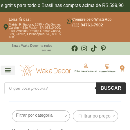
 grátis para todo o Brasil nas compras acima de R$ 599,90
Lojas físicas:
Compre pelo WhatsApp
Matriz: R. Itapura, 1590 - Vila Gomes
(11) 94761-7902
Cardim – São Paulo - SP, 03310-000.
Filial: Avenida Prefeito Osmar Cunha,
339, Centro, Florianópolis-SC, 88015-
100.
Siga a Waka Decor na redes
sociais:
0
Entre ou cadastre-se
Acesso Afiliados
BUSCAR
Filltrar po preço