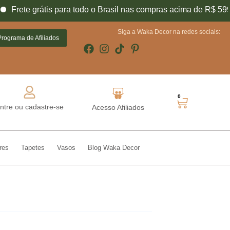
rete grátis para todo o Brasil nas compras acima de R$ 599,90
Conheça o nosso
Siga a Waka Decor na redes sociais:
Programa de Afiliados
0
ntre ou cadastre-se
Acesso Afiliados
res
Tapetes
Vasos
Blog Waka Decor