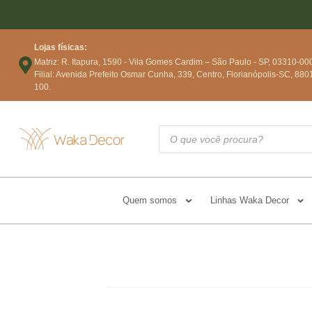
Lojas físicas:
Matriz: R. Itapura, 1590 - Vila Gomes Cardim – São Paulo - SP, 03310-00
Filial: Avenida Prefeito Osmar Cunha, 339, Centro, Florianópolis-SC, 880
100.
Quem somos
Linhas Waka Decor