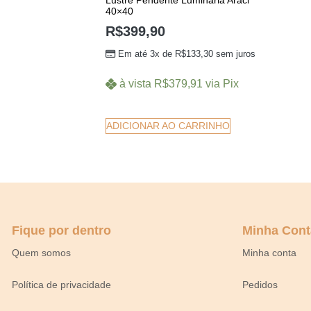
Lustre Pendente Luminária Araci
40×40
R$
399,90
Em até 3x de
R$
133,30
sem juros
à vista
R$
379,91
via Pix
ADICIONAR AO CARRINHO
Fique por dentro
Minha Cont
Quem somos
Minha conta
Política de privacidade
Pedidos