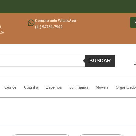
F
Compre pelo WhatsApp
0.
(11) 94761-7902
15-
BUSCAR
E
Cestos
Cozinha
Espelhos
Luminárias
Móveis
Organizado