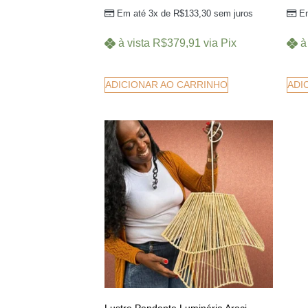
Em até 3x de
R$
133,30
sem juros
E
à vista
R$
379,91
via Pix
à
ADICIONAR AO CARRINHO
ADI