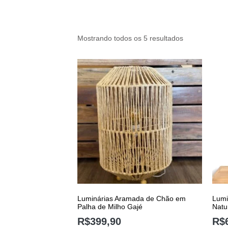
Mostrando todos os 5 resultados
Luminárias Aramada de Chão em
Lumi
Palha de Milho Gajé
Natu
R$
399,90
R$