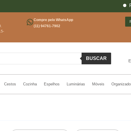
Fre
Compre pelo WhatsApp
0.
(11) 94761-7902
15-
BUSCAR
E
Cestos
Cozinha
Espelhos
Luminárias
Móveis
Organizado