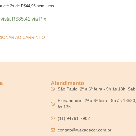
m até 2x de
R$
44,95
sem juros
 vista
R$
85,41
via Pix
CIONAR AO CARRINHO
a
Atendimento
São Paulo: 2ª a 6ª feira - 9h às 18h; Sá
Florianópolis: 2ª a 6ª feira - 9h às 18h3
às 13h
(11) 94761-7902
contato@wakadecor.com.br