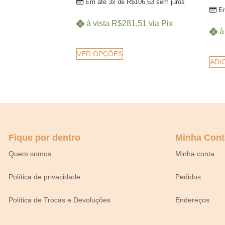
Em até 3x de
R$
106,63
sem juros
E
à vista
R$
281,51
via Pix
à
VER OPÇÕES
ADI
Fique por dentro
Minha Cont
Quem somos
Minha conta
Política de privacidade
Pedidos
Política de Trocas e Devoluções
Endereços