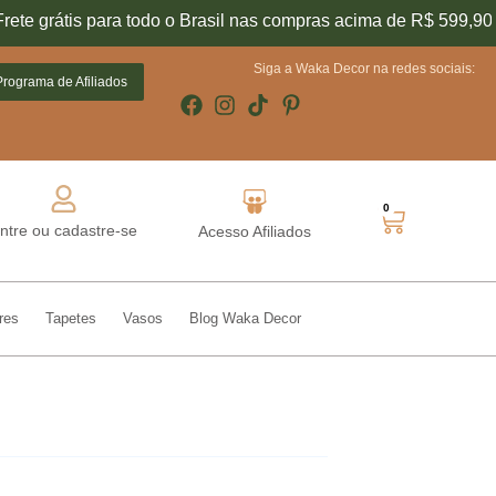
te grátis para todo o Brasil nas compras acima de R$ 599,90
Conheça o nosso
Siga a Waka Decor na redes sociais:
Programa de Afiliados
0
ntre ou cadastre-se
Acesso Afiliados
res
Tapetes
Vasos
Blog Waka Decor