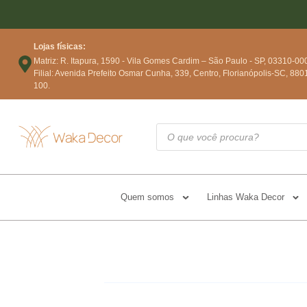
Lojas físicas:
Matriz: R. Itapura, 1590 - Vila Gomes Cardim – São Paulo - SP, 03310-00
Filial: Avenida Prefeito Osmar Cunha, 339, Centro, Florianópolis-SC, 880
100.
Quem somos
Linhas Waka Decor