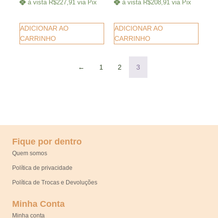
à vista
R$
227,91
via Pix
à vista
R$
208,91
via Pix
ADICIONAR AO
ADICIONAR AO
CARRINHO
CARRINHO
←
1
2
3
Fique por dentro
Quem somos
Política de privacidade
Política de Trocas e Devoluções
Minha Conta
Minha conta