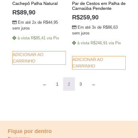
Cachepô Palha Natural
Par de Cestos em Palha de
Carnaúba Pendente
R$
89,90
R$
259,90
Em até 2x de
R$
44,95
Em até 3x de
R$
86,63
sem juros
sem juros
à vista
R$
85,41
via Pix
à vista
R$
246,91
via Pix
ADICIONAR AO
ADICIONAR AO
CARRINHO
CARRINHO
←
1
2
3
→
Fique por dentro