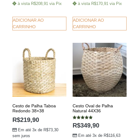
à vista
R$
208,91
via Pix
à vista
R$
170,91
via Pix
ADICIONAR AO
ADICIONAR AO
CARRINHO
CARRINHO
Cesto de Palha Taboa
Cesto Oval de Palha
Redondo 38×38
Natural 44X36
R$
219,90
Avaliação
R$
349,90
5.00
Em até 3x de
R$
73,30
de 5
Em até 3x de
R$
116,63
sem juros