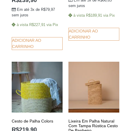
R$
239,90
Em até 3x de
R$
66,63
5.00
de 5
sem juros
Em até 3x de
R$
79,97
sem juros
à vista
R$
189,91
via Pix
à vista
R$
227,91
via Pix
ADICIONAR AO
CARRINHO
ADICIONAR AO
CARRINHO
Cesto de Palha Colors
Lixeira Em Palha Natural
Com Tampa Rústica Cesto
R$
219,90
De Banheiro