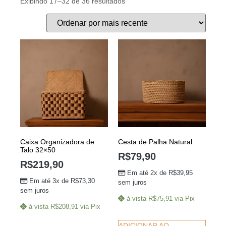
Exibindo 17–32 de 36 resultados
Caixa Organizadora de
Cesta de Palha Natural
Talo 32×50
R$
79,90
R$
219,90
Em até 2x de
R$
39,95
Em até 3x de
R$
73,30
sem juros
sem juros
à vista
R$
75,91
via Pix
à vista
R$
208,91
via Pix
ADICIONAR AO