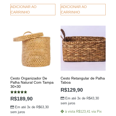
ADICIONAR AO
ADICIONAR AO
CARRINHO
CARRINHO
Cesto Organizador De
Cesto Retangular de Palha
Palha Natural Com Tampa
Taboa
30×30
R$
129,90
Avaliação
R$
189,90
Em até 3x de
R$
43,30
5.00
de 5
sem juros
Em até 3x de
R$
63,30
à vista
R$
123,41
via Pix
sem juros