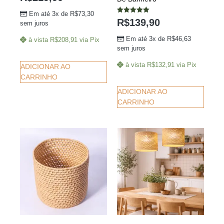
Em até 3x de
R$
73,30
Avaliação
R$
139,90
sem juros
5.00
de 5
Em até 3x de
R$
46,63
à vista
R$
208,91
via Pix
sem juros
à vista
R$
132,91
via Pix
ADICIONAR AO
CARRINHO
ADICIONAR AO
CARRINHO