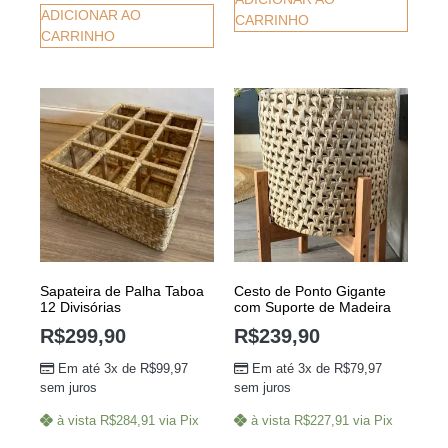
ADICIONAR AO
CARRINHO
CARRINHO
Sapateira de Palha Taboa
Cesto de Ponto Gigante
12 Divisórias
com Suporte de Madeira
R$
299,90
R$
239,90
Em até 3x de
R$
99,97
Em até 3x de
R$
79,97
sem juros
sem juros
à vista
R$
284,91
via Pix
à vista
R$
227,91
via Pix