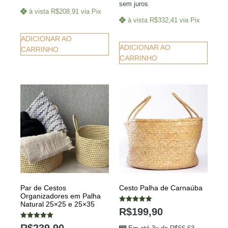
sem juros
à vista
R$
208,91
via Pix
à vista
R$
332,41
via Pix
ADICIONAR AO
ADICIONAR AO
CARRINHO
CARRINHO
Par de Cestos
Cesto Palha de Carnaúba
Organizadores em Palha
Natural 25×25 e 25×35
Avaliação
R$
199,90
5.00
de 5
Avaliação