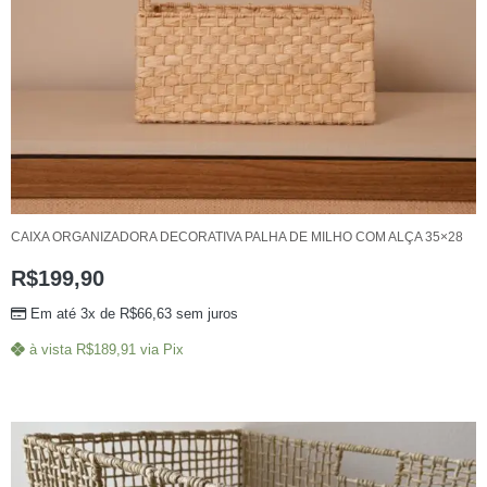
CAIXA ORGANIZADORA DECORATIVA PALHA DE MILHO COM ALÇA 35×28
R$
199,90
Em até 3x de
R$
66,63
sem juros
à vista
R$
189,91
via Pix