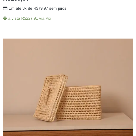
Em até 3x de
R$
79,97
sem juros
à vista
R$
227,91
via Pix