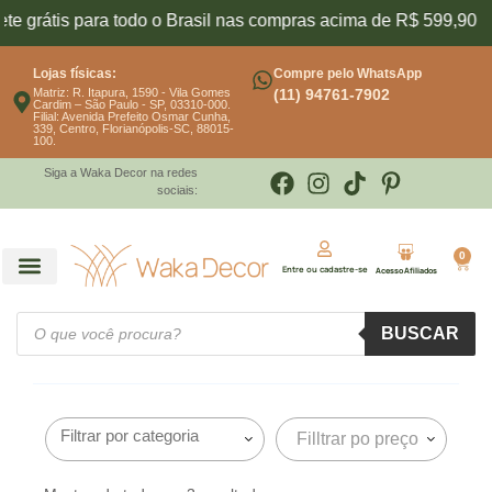
e grátis para todo o Brasil nas compras acima de R$ 599,90
Lojas físicas:
Compre pelo WhatsApp
Matriz: R. Itapura, 1590 - Vila Gomes
(11) 94761-7902
Cardim – São Paulo - SP, 03310-000.
Filial: Avenida Prefeito Osmar Cunha,
339, Centro, Florianópolis-SC, 88015-
100.
Siga a Waka Decor na redes
sociais:
0
Entre ou cadastre-se
Acesso Afiliados
BUSCAR
Filltrar po preço