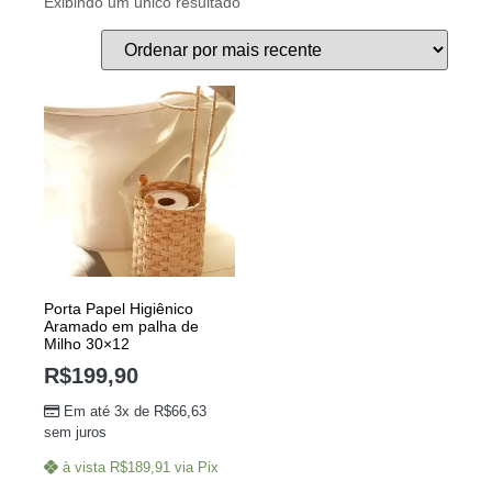
Exibindo um único resultado
Porta Papel Higiênico
Aramado em palha de
Milho 30×12
R$
199,90
Em até 3x de
R$
66,63
sem juros
à vista
R$
189,91
via Pix