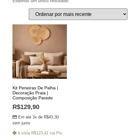
Exibindo um único resultado
Kit Peneiras De Palha |
Decoração Praia |
Composição Parede
R$
129,90
Em até 3x de
R$
43,30
sem juros
à vista
R$
123,41
via Pix