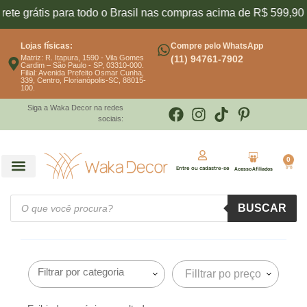
ete grátis para todo o Brasil nas compras acima de R$ 599,90
Lojas físicas:
Compre pelo WhatsApp
Matriz: R. Itapura, 1590 - Vila Gomes
(11) 94761-7902
Cardim – São Paulo - SP, 03310-000.
Filial: Avenida Prefeito Osmar Cunha,
339, Centro, Florianópolis-SC, 88015-
100.
Siga a Waka Decor na redes
sociais:
0
Entre ou cadastre-se
Acesso Afiliados
BUSCAR
Filltrar po preço