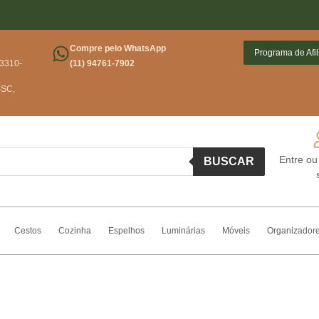
Conheça 
Compre pelo WhatsApp
Programa de Afi
03310-
(11) 94761-7902
-SC,
Entre ou
BUSCAR
Cestos
Cozinha
Espelhos
Luminárias
Móveis
Organizador