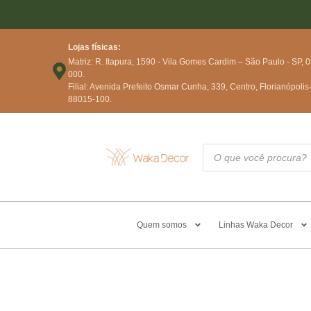
Lojas físicas:
Matriz: R. Itapura, 1590 - Vila Gomes Cardim – São Paulo - SP, 
000.
Filial: Avenida Prefeito Osmar Cunha, 339, Centro, Florianópolis
88015-100.
Quem somos
Linhas Waka Decor