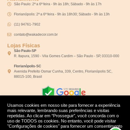
São Paulo: 2ª a 6ª feira - 9h às 18h; Sábado - 9h às 17h
Florianópolis: 2ª a 6ª feira - 9h às 18h30; Sábado - 9h às 13h
(11) 94761-7902
contato@wakadecor.com.br
Lojas Físicas
São Paulo-SP
R. Itapura, 1590 - Vila Gomes Cardim – São Paulo - SP, 03310-000
Florianópolis-SC
Avenida Prefeito Osmar Cunha, 339, Centro, Florianópolis SC,
88015-100, Brasil
Usamos cookies em nosso site para fornecer a experiência
mais relevante, lembrando suas preferências e visitas
repetidas. Ao clicar em “Prosseguir”, você concorda com o
Desenvolvido por:
uso de TODOS os cookies. No entanto, você pode visitar
"Configurações de cookies" para fornecer um consentimento