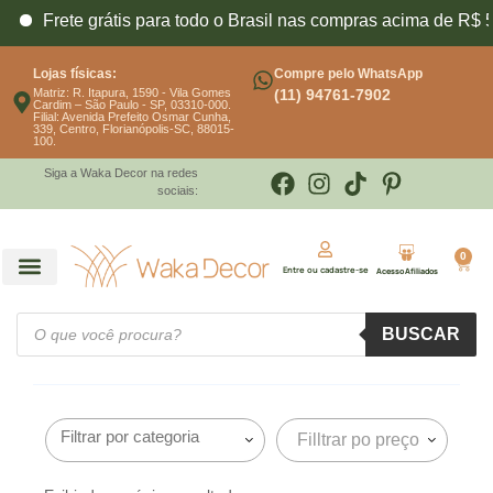
Frete grátis para todo o Brasil nas compras acima de R$ 5
Lojas físicas:
Compre pelo WhatsApp
Matriz: R. Itapura, 1590 - Vila Gomes
(11) 94761-7902
Cardim – São Paulo - SP, 03310-000.
Filial: Avenida Prefeito Osmar Cunha,
339, Centro, Florianópolis-SC, 88015-
100.
Siga a Waka Decor na redes
sociais:
0
Entre ou cadastre-se
Acesso Afiliados
BUSCAR
Filltrar po preço