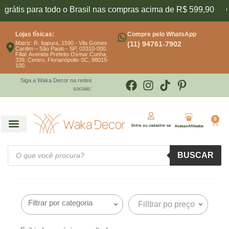
 grátis para todo o Brasil nas compras acima de R$ 599,90
Lojas físicas:
Compre pelo WhatsApp
Matriz: R. Itapura, 1590 - Vila Gomes
(11) 94761-7902
Cardim – São Paulo - SP, 03310-000.
Filial: Avenida Prefeito Osmar Cunha,
339, Centro, Florianópolis-SC, 88015-
100.
Siga a Waka Decor na redes
sociais:
0
Entre ou cadastre-se
Acesso Afiliados
BUSCAR
Filltrar po preço