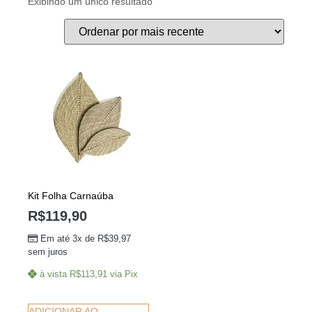
Exibindo um único resultado
Kit Folha Carnaúba
R$
119,90
Em até 3x de
R$
39,97
sem juros
à vista
R$
113,91
via Pix
ADICIONAR AO