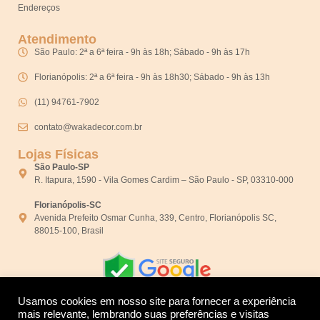
Endereços
Atendimento
São Paulo: 2ª a 6ª feira - 9h às 18h; Sábado - 9h às 17h
Florianópolis: 2ª a 6ª feira - 9h às 18h30; Sábado - 9h às 13h
(11) 94761-7902
contato@wakadecor.com.br
Lojas Físicas
São Paulo-SP
R. Itapura, 1590 - Vila Gomes Cardim – São Paulo - SP, 03310-000
Florianópolis-SC
Avenida Prefeito Osmar Cunha, 339, Centro, Florianópolis SC,
88015-100, Brasil
Usamos cookies em nosso site para fornecer a experiência
mais relevante, lembrando suas preferências e visitas