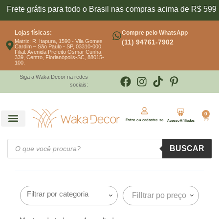
Frete grátis para todo o Brasil nas compras acima de R$ 599,9
Lojas físicas:
Compre pelo WhatsApp
Matriz: R. Itapura, 1590 - Vila Gomes
(11) 94761-7902
Cardim – São Paulo - SP, 03310-000.
Filial: Avenida Prefeito Osmar Cunha,
339, Centro, Florianópolis-SC, 88015-
100.
Siga a Waka Decor na redes
sociais:
0
Entre ou cadastre-se
Acesso Afiliados
BUSCAR
Filltrar po preço