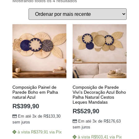
Mostrando todos os 4 resultados
Composição Painel de
Composição de Parede
Parede Boho em Palha
Vivi’s Decoração Azul Boho
natural Azul
Palha Natural Cestos
Leques Mandalas
R$
399,90
R$
529,90
Em até 3x de
R$
133,30
Em até 3x de
R$
176,63
sem juros
sem juros
à vista
R$
379,91
via Pix
à vista
R$
503,41
via Pix