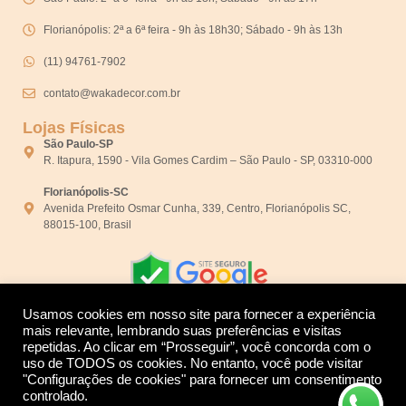
Florianópolis: 2ª a 6ª feira - 9h às 18h30; Sábado - 9h às 13h
(11) 94761-7902
contato@wakadecor.com.br
Lojas Físicas
São Paulo-SP
R. Itapura, 1590 - Vila Gomes Cardim – São Paulo - SP, 03310-000
Florianópolis-SC
Avenida Prefeito Osmar Cunha, 339, Centro, Florianópolis SC,
88015-100, Brasil
Usamos cookies em nosso site para fornecer a experiência
mais relevante, lembrando suas preferências e visitas
repetidas. Ao clicar em “Prosseguir”, você concorda com o
Desenvolvido por:
uso de TODOS os cookies. No entanto, você pode visitar
"Configurações de cookies" para fornecer um consentimento
controlado.