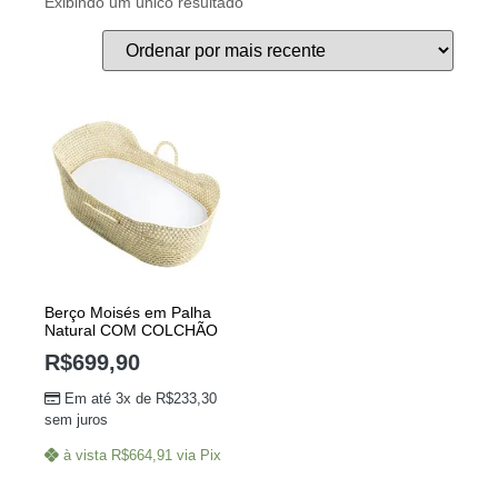
Exibindo um único resultado
Berço Moisés em Palha
Natural COM COLCHÃO
R$
699,90
Em até 3x de
R$
233,30
sem juros
à vista
R$
664,91
via Pix