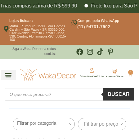
il nas compras acima de R$ 599,90
Frete fixo para São P
Lojas físicas:
Compre pelo WhatsApp
Matriz: R. Itapura, 1590 - Vila Gomes
(11) 94761-7902
Cardim – São Paulo - SP, 03310-000.
Filial: Avenida Prefeito Osmar Cunha,
339, Centro, Florianópolis-SC, 88015-
100.
Siga a Waka Decor na redes
sociais:
0
Entre ou cadastre-se
Acesso Afiliados
BUSCAR
Filltrar po preço