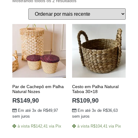
Mostrando todos os 2 resultados
Par de Cachepô em Palha
Cesto em Palha Natural
Natural Nozes
Taboa 30×18
R$
149,90
R$
109,90
Em até 3x de
R$
49,97
Em até 3x de
R$
36,63
sem juros
sem juros
à vista
R$
142,41
via Pix
à vista
R$
104,41
via Pix