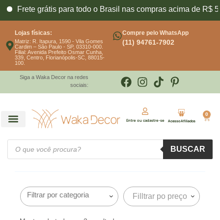
Frete grátis para todo o Brasil nas compras acima de R$ 59
Lojas físicas:
Compre pelo WhatsApp
Matriz: R. Itapura, 1590 - Vila Gomes
(11) 94761-7902
Cardim – São Paulo - SP, 03310-000.
Filial: Avenida Prefeito Osmar Cunha,
339, Centro, Florianópolis-SC, 88015-
100.
Siga a Waka Decor na redes
sociais:
0
Entre ou cadastre-se
Acesso Afiliados
BUSCAR
Filltrar po preço