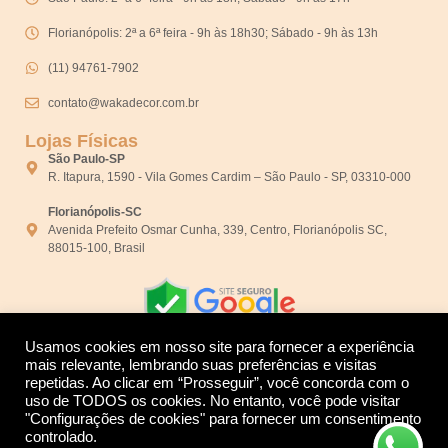
Florianópolis: 2ª a 6ª feira - 9h às 18h30; Sábado - 9h às 13h
(11) 94761-7902
contato@wakadecor.com.br
Lojas Físicas
São Paulo-SP
R. Itapura, 1590 - Vila Gomes Cardim – São Paulo - SP, 03310-000
Florianópolis-SC
Avenida Prefeito Osmar Cunha, 339, Centro, Florianópolis SC,
88015-100, Brasil
Usamos cookies em nosso site para fornecer a experiência
mais relevante, lembrando suas preferências e visitas
repetidas. Ao clicar em “Prosseguir”, você concorda com o
Desenvolvido por:
uso de TODOS os cookies. No entanto, você pode visitar
"Configurações de cookies" para fornecer um consentimento
controlado.