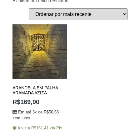
Exibindo um único resultado
ARANDELA EM PALHA
ARAMADA AZIZA
R$
169,90
Em até 3x de
R$
56,63
sem juros
à vista
R$
161,41
via Pix