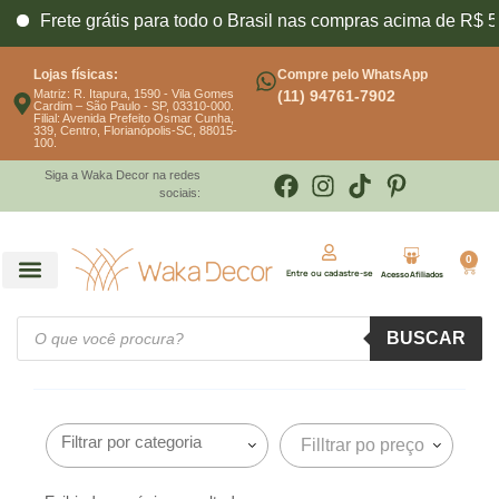
Frete grátis para todo o Brasil nas compras acima de R$ 5
Lojas físicas:
Compre pelo WhatsApp
Matriz: R. Itapura, 1590 - Vila Gomes
(11) 94761-7902
Cardim – São Paulo - SP, 03310-000.
Filial: Avenida Prefeito Osmar Cunha,
339, Centro, Florianópolis-SC, 88015-
100.
Siga a Waka Decor na redes
sociais:
0
Entre ou cadastre-se
Acesso Afiliados
BUSCAR
Filltrar po preço