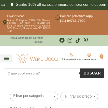
ta
Ganhe 10% off na sua primeira compra com o cupo
Lojas físicas:
Compre pelo WhatsApp
Matriz: R. Itapura, 1590 - Vila Gomes
(11) 94761-7902
Cardim – São Paulo - SP, 03310-000.
Filial: Avenida Prefeito Osmar Cunha,
339, Centro, Florianópolis-SC, 88015-
100.
Siga a Waka Decor na redes
sociais:
0
Entre ou cadastre-se
Acesso Afiliados
BUSCAR
Filltrar po preço