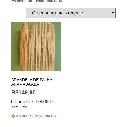
Exibindo um único resultado
ARANDELA DE PALHA
ARAMADA ABA
R$
149,90
Em até 3x de
R$
49,97
sem juros
à vista
R$
142,41
via Pix