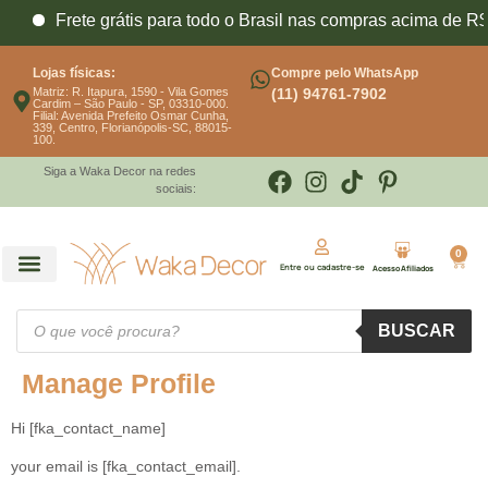
Frete grátis para todo o Brasil nas compras acima de R$
Lojas físicas:
Compre pelo WhatsApp
Matriz: R. Itapura, 1590 - Vila Gomes
(11) 94761-7902
Cardim – São Paulo - SP, 03310-000.
Filial: Avenida Prefeito Osmar Cunha,
339, Centro, Florianópolis-SC, 88015-
100.
Siga a Waka Decor na redes
sociais:
0
Entre ou cadastre-se
Acesso Afiliados
BUSCAR
Manage Profile
Hi [fka_contact_name]
your email is [fka_contact_email].